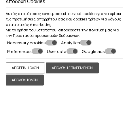
Αποδοχή Cookies
Αυτός ο ιστότοπος χρησιμοποιεί τεχνικά cookies για να ορίσει
τις προτιμήσεις απορρήτου σας και cookies τρίτων για λόγους
στατιστικής ή marketing.
Με τη χρήση του ιστότοπου, αποδέχεστε την πολιτική μας για
την
Προστασία προσωπικών δεδομένων
.
Necessary cookies
Analytics
Preferences
User data
Google ads
ΑΠΌΡΡΙΨΗ ΌΛΩΝ
ΑΠΟΔΟΧΉ ΕΠΙΛΕΓΜΈΝΩΝ
SUPERIOR APARTMENT WITH OUTDOOR HOT TUB
ΑΠΟΔΟΧΉ ΌΛΩΝ
40 m² • 3 άτομα • 1 διπλό κρεβάτι & καναπές-κρεβάτι
Κάντε κράτηση
Περισσότερα