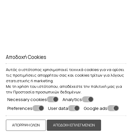
ΡΟΜΑΝΤΙΣΜΌΣ ΚΑΙ ΚΟΜΨΌΤΗΤΑ
Αποδοχή Cookies
Με ηλικία περισσότερο από έναν αιώνα, ένα συγκρότημα
παραδοσιακών κατοικιών και
«υπόσκαφων»
Αυτός ο ιστότοπος χρησιμοποιεί τεχνικά cookies για να ορίσει
χαρακτηριστικών της μοναδικής αρχιτεκτονικής του
τις προτιμήσεις απορρήτου σας και cookies τρίτων για λόγους
νησιού, έχουν μετατραπεί στα εκπληκτικά καταλύματα
στατιστικής ή marketing.
των
Kamares Apartments
.
Με τη χρήση του ιστότοπου, αποδέχεστε την πολιτική μας για
την
Προστασία προσωπικών δεδομένων
.
Τα ασβεστωμένα διαμερίσματα, τα υπόσκαφα στο
Necessary cookies
Analytics
βράχο, είναι όλα σε παραδοσιακό
κυκλαδίτικο στιλ
και
Preferences
User data
Google ads
βρίσκονται σε διαφορετικά επίπεδα στον βράχο, με
μπαλκόνια και θέα στο ηφαίστειο, σε ενα υπέροχο
περιβάλλον.
ΑΠΌΡΡΙΨΗ ΌΛΩΝ
ΑΠΟΔΟΧΉ ΕΠΙΛΕΓΜΈΝΩΝ