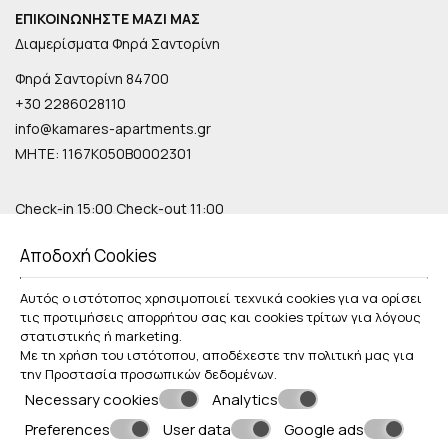
ΕΠΙΚΟΙΝΩΝΉΣΤΕ ΜΑΖΊ ΜΑΣ
Διαμερίσματα Φηρά Σαντορίνη
Φηρά Σαντορίνη 84700
+30 2286028110
info@kamares-apartments.gr
ΜΗΤΕ: 1167K050B0002301
Check-in 15:00 Check-out 11:00
Ανοιχτό 1.04 - 31.10
Αποδοχή Cookies
ΑΚΟΛΟΥΘΉΣΤΕ ΜΑΣ
Αυτός ο ιστότοπος χρησιμοποιεί τεχνικά cookies για να ορίσει
τις προτιμήσεις απορρήτου σας και cookies τρίτων για λόγους
στατιστικής ή marketing.
Με τη χρήση του ιστότοπου, αποδέχεστε την πολιτική μας για
την
Προστασία προσωπικών δεδομένων
.
ΕΞΕΡΕΥΝΉΣΤΕ
Necessary cookies
Analytics
Βραβεία
Preferences
User data
Google ads