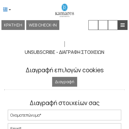
≡
ΚΡΆΤΗΣΗ
WEB CHECK-IN
ΑΡΧΙΚΉ
ΣΧΕΤΙΚΆ ΜΕ ΕΜΆΣ
UNSUBSCRIBE - ΔΙΑΓΡΑΦΉ ΣΤΟΙΧΕΊΩΝ
ΤΟΠΟΘΕΣΊΑ & ΠΡΌΣΒΑΣΗ
Διαγραφή επιλογών cookies
ΔΙΑΜΟΝΉ
Διαγραφή
ΕΓΚΑΤΑΣΤΆΣΕΙΣ & ΥΠΗΡΕΣΊΕΣ
ΕΜΠΕΙΡΊΕΣ
Διαγραφή στοιχείων σας
ΦΩΤΟΓΡΑΦΊΕΣ
KAMARES NEOKLASSIKO