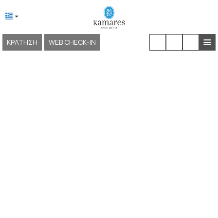
≡
ΚΡΆΤΗΣΗ
WEB CHECK-IN
ΑΡΧΙΚΉ
ΣΧΕΤΙΚΆ ΜΕ ΕΜΆΣ
ΤΟΠΟΘΕΣΊΑ & ΠΡΌΣΒΑΣΗ
ΔΙΑΜΟΝΉ
ΕΓΚΑΤΑΣΤΆΣΕΙΣ & ΥΠΗΡΕΣΊΕΣ
ΕΜΠΕΙΡΊΕΣ
ΦΩΤΟΓΡΑΦΊΕΣ
KAMARES NEOKLASSIKO