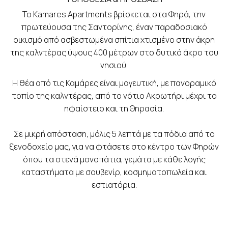
Το Kamares Apartments βρίσκεται στα Φηρά, την
πρωτεύουσα της Σαντορίνης, έναν παραδοσιακό
οικισμό από ασβεστωμένα σπίτια χτισμένο στην άκρη
της καλντέρας ύψους 400 μέτρων στο δυτικό άκρο του
νησιού.
Η θέα από τις Καμάρες είναι μαγευτική, με πανοραμικό
τοπίο της καλντέρας, από το νότιο Ακρωτήρι μέχρι το
ηφαίστειο και τη Θηρασία.
Σε μικρή απόσταση, μόλις 5 λεπτά με τα πόδια από το
ξενοδοχείο μας, για να φτάσετε στο κέντρο των Φηρών
όπου τα στενά μονοπάτια, γεμάτα με κάθε λογής
καταστήματα με σουβενίρ, κοσμηματοπωλεία και
εστιατόρια.
ΠΕΡΙΣΣΌΤΕΡΕΣ ΑΠΟΣΤΆΣΕΙΣ ΓΙΑ