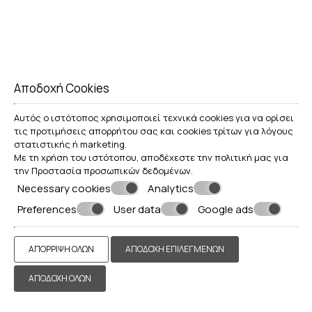
ΠΡΟΟΡΙΣΜΟΎΣ ΣΤΗ ΣΑΝΤΟΡΊΝΗ ΑΠΌ ΤΟ
KAMARES APARTMENTS ΕΊΝΑΙ ΟΙ ΕΞΉΣ
Αποδοχή Cookies
Αυτός ο ιστότοπος χρησιμοποιεί τεχνικά cookies για να ορίσει
τις προτιμήσεις απορρήτου σας και cookies τρίτων για λόγους
στατιστικής ή marketing.
Με τη χρήση του ιστότοπου, αποδέχεστε την πολιτική μας για
την
Προστασία προσωπικών δεδομένων
.
Necessary cookies
Analytics
Preferences
User data
Google ads
ΑΠΌΡΡΙΨΗ ΌΛΩΝ
ΑΠΟΔΟΧΉ ΕΠΙΛΕΓΜΈΝΩΝ
ΑΠΟΔΟΧΉ ΌΛΩΝ