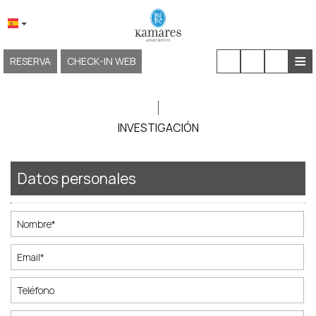
≡
RESERVA
CHECK-IN WEB
INICIO
SOBRE NOSOTROS
INVESTIGACIÓN
UBICACIÓN Y ACCESO
Datos personales
ALOJAMIENTO
INSTALACIONES Y SERVICIOS
EXPERIENCIAS
GALERÍA
KAMARES NEOKLASSIKO