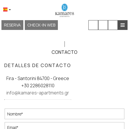
≡
RESERVA
CHECK-IN WEB
INICIO
SOBRE NOSOTROS
CONTACTO
UBICACIÓN Y ACCESO
DETALLES DE CONTACTO
ALOJAMIENTO
Fira - Santorini 84700 - Greece
INSTALACIONES Y SERVICIOS
+30 2286028110
info@kamares-apartments.gr
EXPERIENCIAS
GALERÍA
KAMARES NEOKLASSIKO