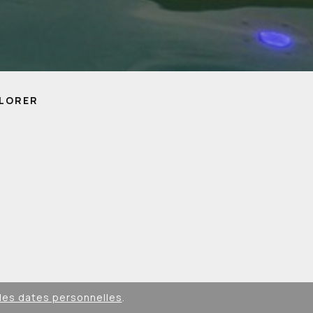
LORER
des dates personnelles
.