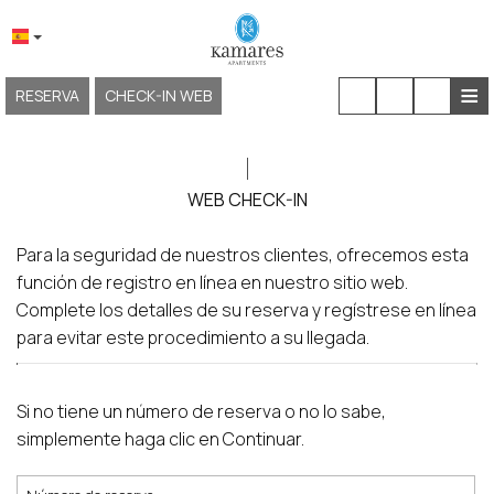
≡
RESERVA
CHECK-IN WEB
INICIO
SOBRE NOSOTROS
WEB CHECK-IN
UBICACIÓN Y ACCESO
Para la seguridad de nuestros clientes, ofrecemos esta
ALOJAMIENTO
función de registro en línea en nuestro sitio web.
Complete los detalles de su reserva y regístrese en línea
INSTALACIONES Y SERVICIOS
para evitar este procedimiento a su llegada.
EXPERIENCIAS
Si no tiene un número de reserva o no lo sabe,
GALERÍA
simplemente haga clic en Continuar.
KAMARES NEOKLASSIKO