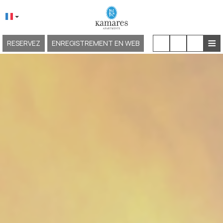
≡
RESERVEZ
ENREGISTREMENT EN WEB
ACCUEIL
À PROPOS DE NOUS
EMPLACEMENT ET ACCÈS
HÉBERGEMENT
INSTALLATIONS ET SERVICES
EXPÉRIENCES
GALERIE
KAMARES NEOKLASSIKO