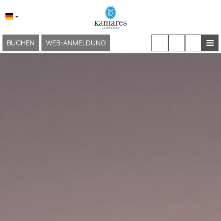
≡
BUCHEN
WEB-ANMELDUNG
STARTSEITE
ÜBER UNS
LAGE & ZUGANG
UNTERKUNFT
HAUSMEISTERSERVICE
ERFAHRUNGEN
GALERIE
KAMARES NEOKLASSIKO